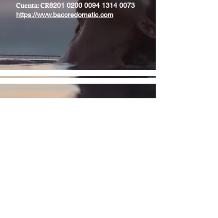
Cuenta: CR
8201 0200 0094 1314 0073
https://www.baccredomatic.com
Tu satisfacción es
nuestra única misión
!