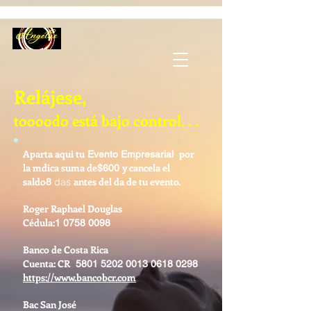
Relájese,
toooodo está bajo control. . .
Aparta aqui tu
por
Evento Empresarial
la mdica suma de
y cancela el
$600
saldo
antes del da de tu evento.
das
8
Roger Raphael Douglas
Cédula:
1 0758 0098
Banco de Costa Rica
Cuenta: CR
5801 5202 0013 0618
0298
https://www.bancobcr.com
Bac San José